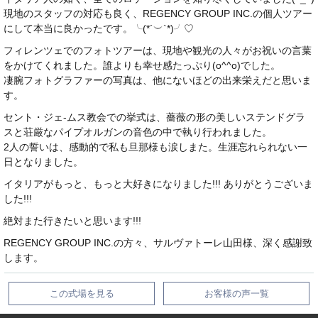
現地のスタッフの対応も良く、REGENCY GROUP INC.の個人ツアー
にして本当に良かったです。╰(*´︶`*)╯♡
フィレンツェでのフォトツアーは、現地や観光の人々がお祝いの言葉
をかけてくれました。誰よりも幸せ感たっぷり(o^^o)でした。
凄腕フォトグラファーの写真は、他にないほどの出来栄えだと思いま
す。
セント・ジェ-ムス教会での挙式は、薔薇の形の美しいステンドグラ
スと荘厳なパイプオルガンの音色の中で執り行われました。
2人の誓いは、感動的で私も旦那様も涙しまた。生涯忘れられない一
日となりました。
イタリアがもっと、もっと大好きになりました!!! ありがとうございま
した!!!
絶対また行きたいと思います!!!
REGENCY GROUP INC.の方々、サルヴァトーレ山田様、深く感謝致
します。
この式場を見る
お客様の声一覧