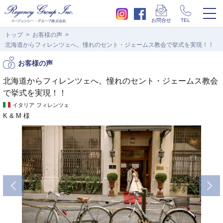
togg
お問合せ
TEL
navi
トップ
お客様の声
北海道からフィレンツェへ。憧れのセント・ジェームス教会で挙式を実現！！
お客様の声
北海道からフィレンツェへ。憧れのセント・ジェームス教会
で挙式を実現！！
イタリア
フィレンツェ
K & M 様