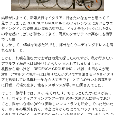
結婚が決まって、新婚旅行はイタリアに行きたいなぁ〜と思ってて…
見つけしまったREGENCY GROUP INC.のフィレンツェにおけるウエ
ディングドレス姿!!! 赤い屋根の街並み、ドゥオモをバックにした2人
の幸せ感いっぱいが伝わってきて、写真のクオリティの高さにも衝撃
でした!!!
もしかして、45歳を過ぎた私でも、海外ならウエディングドレスを着
れるかも…と。
しかし、札幌在住なのでまずは地元で探したのですが、私が行きたい
アマルフィ海岸へは日帰りしかないと言われてしまいました。
札幌から遠いけど…REGENCY GROUP INC.に相談、山田さんが絶
対!! アマルフィ海岸へは日帰りなんかダメです!! 泊まるべき!! イタリ
アを熟知している弊社手配なら大丈夫です!! とても心強いお言葉!! 更
に日程、式場の空き、他もレスポンスが早い!! 山田さんでした。
そして、旅行中では、メ-ルをくれたり、ちょっとしたサ-ビスがあっ
たり、ワインティスティングツアーで町のチ-ズ屋さんに寄ってあげ
てと、温かい心遣い(o^^o) 美味しいレストランも紹介していただいた
り、ホテルの場所も良く、本当に何からなにまでバッチリでした。
イタリア人の如く、全てのロケーションを知り尽くしていました(^_^)