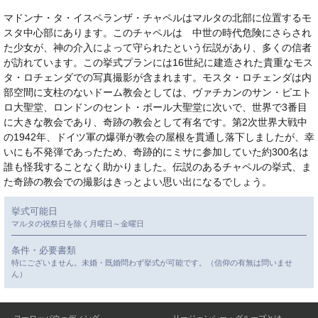
マドンナ・タ・イスペランザ・チャペルはマルタの北部に位置するモ
スタ中心部にあります。このチャペルは 中世の時代危険にさらされ
た少女が、神の介入によって守られたという伝説があり、多くの信者
が訪れています。この挙式プランには16世紀に建造された貴重なモス
タ・ロチェンダでの写真撮影が含まれます。モスタ・ロチェンダは内
部空間に支柱のないドーム教会としては、ヴァチカンのサン・ピエト
ロ大聖堂、ロンドンのセント・ポール大聖堂に次いで、世界で3番目
に大きな教会であり、奇跡の教会として有名です。第2次世界大戦中
の1942年、ドイツ軍の爆弾が教会の屋根を貫通し落下しましたが、幸
いにも不発弾であったため、奇跡的にミサに参加していた約300名は
誰も怪我することなく助かりました。伝説のあるチャペルの挙式、ま
た奇跡の教会での撮影はきっとよい思い出になるでしょう。
挙式可能日
マルタの祝祭日を除く月曜日～金曜日
条件・必要書類
特にございません。未婚・既婚問わず挙式が可能です。（信仰の有無は問いませ
ん）