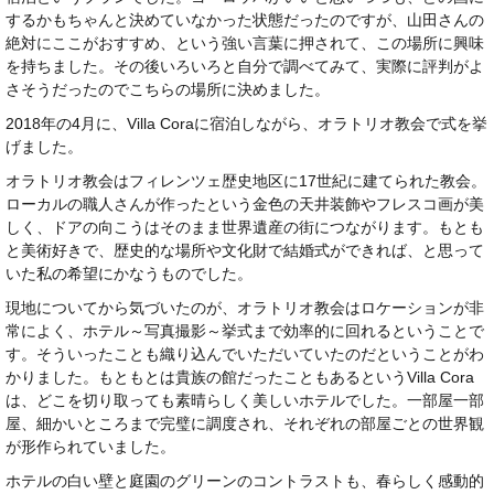
するかもちゃんと決めていなかった状態だったのですが、山田さんの
絶対にここがおすすめ、という強い言葉に押されて、この場所に興味
を持ちました。その後いろいろと自分で調べてみて、実際に評判がよ
さそうだったのでこちらの場所に決めました。
2018年の4月に、Villa Coraに宿泊しながら、オラトリオ教会で式を挙
げました。
オラトリオ教会はフィレンツェ歴史地区に17世紀に建てられた教会。
ローカルの職人さんが作ったという金色の天井装飾やフレスコ画が美
しく、ドアの向こうはそのまま世界遺産の街につながります。もとも
と美術好きで、歴史的な場所や文化財で結婚式ができれば、と思って
いた私の希望にかなうものでした。
現地についてから気づいたのが、オラトリオ教会はロケーションが非
常によく、ホテル～写真撮影～挙式まで効率的に回れるということで
す。そういったことも織り込んでいただいていたのだということがわ
かりました。もともとは貴族の館だったこともあるというVilla Cora
は、どこを切り取っても素晴らしく美しいホテルでした。一部屋一部
屋、細かいところまで完璧に調度され、それぞれの部屋ごとの世界観
が形作られていました。
ホテルの白い壁と庭園のグリーンのコントラストも、春らしく感動的