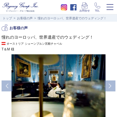
togg
お問合せ
TEL
navi
トップ
お客様の声
憧れのヨーロッパ、世界遺産でのウェディング！
お客様の声
憧れのヨーロッパ、世界遺産でのウェディング！
オーストリア
シェーンブルン宮殿チャペル
T＆M 様