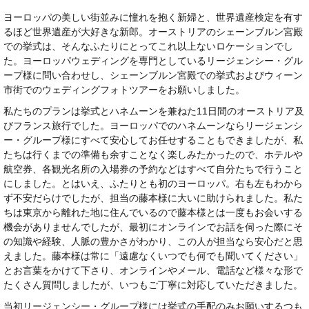
ヨーロッパの美しい街並みに憧れを抱く新婦と、世界遺産検定を有す
るほど世界遺産が大好きな新郎。オーストリアのシェーンブルン宮殿
での挙式は、そんなふたりにとってこれ以上ないロケーションでし
た。ヨーロッパウェディングを専門としているリージェンシー・グル
ープ様に問い合わせし、シェーンブルン宮殿での挙式およびウィーン
市街でのウェディングフォトツアーをお願いしました。
私たちのプランは挙式とハネムーンを兼ねた11日間のオーストリア及
びフランス旅行でした。ヨーロッパでのハネムーンならリージェンシ
ー・グループ様にすべて安心してお任せすることもできましたが、私
たちは行くまでの準備も余すことなく楽しみたかったので、ホテルや
航空券、各観光名所の入場券の予約などはすべて自分たちで行うこと
にしました。とはいえ、ふたりとも初のヨーロッパ。右も左もわから
ず不安だらけでしたが、担当の藤本様に大いに助けられました。私た
ちは東京から離れた地に住んでいるので藤本様とは一度もお会いする
機会がありませんでしたが、最初にオンラインでお話を伺った際にそ
の知識や経験、人脈の豊かさがわかり、この人が担当なら安心だと思
えました。藤本様は常に「遠慮なくいつでも何でも聞いてください」
とお言葉をかけて下さり、オンラインやメール、電話など様々な形で
たくさん質問しましたが、いつもご丁寧に対応していただきました。
当初リージェンシー・グループ様には挙式の手配のみお願いするつも