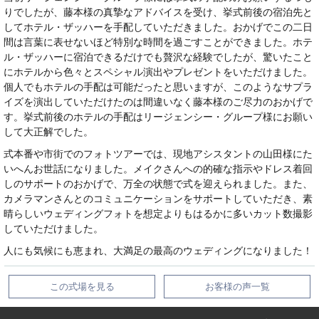
りでしたが、藤本様の真摯なアドバイスを受け、挙式前後の宿泊先と
してホテル・ザッハーを手配していただきました。おかげでこの二日
間は言葉に表せないほど特別な時間を過ごすことができました。ホテ
ル・ザッハーに宿泊できるだけでも贅沢な経験でしたが、驚いたこと
にホテルから色々とスペシャル演出やプレゼントをいただけました。
個人でもホテルの手配は可能だったと思いますが、このようなサプラ
イズを演出していただけたのは間違いなく藤本様のご尽力のおかげで
す。挙式前後のホテルの手配はリージェンシー・グループ様にお願い
して大正解でした。
式本番や市街でのフォトツアーでは、現地アシスタントの山田様にた
いへんお世話になりました。メイクさんへの的確な指示やドレス着回
しのサポートのおかげで、万全の状態で式を迎えられました。また、
カメラマンさんとのコミュニケーションをサポートしていただき、素
晴らしいウェディングフォトを想定よりもはるかに多いカット数撮影
していただけました。
人にも気候にも恵まれ、大満足の最高のウェディングになりました！
この式場を見る
お客様の声一覧