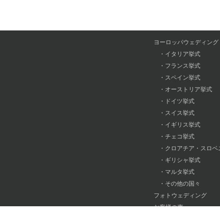
ヨーロッパウェディング
・
イタリア挙式
・
フランス挙式
・
スペイン挙式
・
オーストリア挙式
・
ドイツ挙式
・
スイス挙式
・
イギリス挙式
・
チェコ挙式
・
クロアチア・スロベ
・
ギリシャ挙式
・
マルタ挙式
・
その他の国々
フォトウェディング
お客様の声
よくある質問