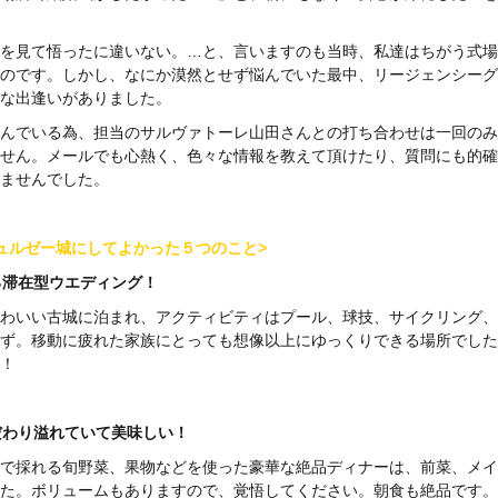
を見て悟ったに違いない。…と、言いますのも当時、私達はちがう式場
のです。しかし、なにか漠然とせず悩んでいた最中、リージェンシーグ
な出逢いがありました。
んでいる為、担当のサルヴァトーレ山田さんとの打ち合わせは一回のみ
せん。メールでも心熱く、色々な情報を教えて頂けたり、質問にも的確
ませんでした。
ュルゼー城にしてよかった５つのこと>
きる滞在型ウエディング！
わいい古城に泊まれ、アクティビティはプール、球技、サイクリング、
ず。移動に疲れた家族にとっても想像以上にゆっくりできる場所でした
！
こだわり溢れていて美味しい！
で採れる旬野菜、果物などを使った豪華な絶品ディナーは、前菜、メイ
た。ボリュームもありますので、覚悟してください。朝食も絶品です。