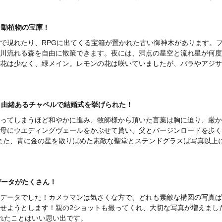
で、動植物の宝庫！
で現れたり、RPGに出てくる宝箱が置かれた古い御神木があります。
川流れる森を自由に散策できます。夜には、満点の星空と流れ星が何度
花は少なく、緑メイン。レモンの花は咲いていましたが、バラやアジサ
様と由緒あるチャペルで結婚式を挙げられた！
ってしまうほど和やかに進み、牧師様から頂いた言葉は胸に迫り、厳か
母にウエディングヴェールをかぶせて貰い、父とバージンロードを歩く
また、青に金の星を散りばめた素敵な聖堂とステンドグラスは写真以上
真データがたくさん！
データでした！カメラマンは気さくな方で、どれも素敵な構図の写真ば
せようとします！親の2ショットも撮ってくれ、大切な写真が増えまし
れたことはいい思い出です。