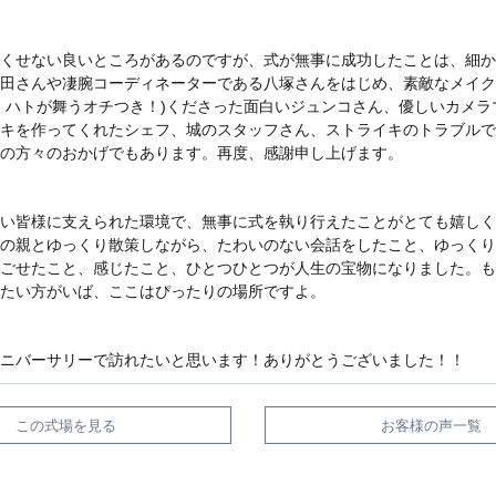
くせない良いところがあるのですが、式が無事に成功したことは、細か
田さんや凄腕コーディネーターである八塚さんをはじめ、素敵なメイク
、ハトが舞うオチつき！)くださった面白いジュンコさん、優しいカメラ
キを作ってくれたシェフ、城のスタッフさん、ストライキのトラブルで
の方々のおかげでもあります。再度、感謝申し上げます。
い皆様に支えられた環境で、無事に式を執り行えたことがとても嬉しく
の親とゆっくり散策しながら、たわいのない会話をしたこと、ゆっくり
ごせたこと、感じたこと、ひとつひとつが人生の宝物になりました。も
たい方がいば、ここはぴったりの場所ですよ。
ニバーサリーで訪れたいと思います！ありがとうございました！！
この式場を見る
お客様の声一覧