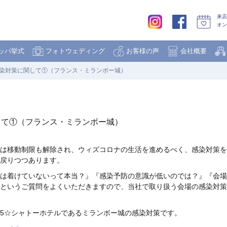
来店
オン
ッパ挙式
フォトウェディング
お客様の声
会社概要
染対策に関して①（フランス・ミランボー城）
して①（フランス・ミランボー城）
は移動制限も解除され、ウィズコロナの生活を進めるべく、感染対策を
戻りつつあります。
は着けていないって本当？』『感染予防の意識が低いのでは？』『会場
というご質問をよくいただきますので、当社で取り扱う会場の感染対策
5☆シャトーホテルであるミランボー城の感染対策です。