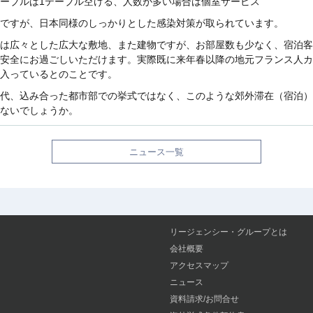
ーブルは1テーブル空ける、人数が多い場合は個室サービス
ですが、日本同様のしっかりとした感染対策が取られています。
は広々とした広大な敷地、また建物ですが、お部屋数も少なく、宿泊客
安全にお過ごしいただけます。実際既に来年春以降の地元フランス人カ
入っているとのことです。
代、込み合った都市部での挙式ではなく、このような郊外滞在（宿泊）
ないでしょうか。
ニュース一覧
リージェンシー・グループとは
会社概要
アクセスマップ
ニュース
資料請求/お問合せ