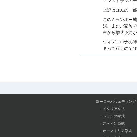
・レストランのテ
上記はほんの一部
このミランボー城
婦、またご家族で
中から挙式予約が
ウィズコロナの時
まって行くのでは
ヨーロッパウェディング
・
イタリア挙式
・
フランス挙式
・
スペイン挙式
・
オーストリア挙式