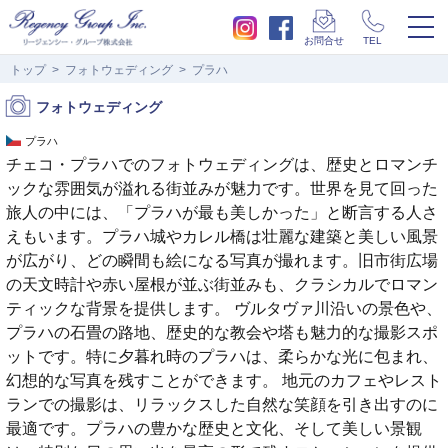
togg
お問合せ
TEL
navi
トップ
フォトウェディング
プラハ
フォトウェディング
プラハ
チェコ・プラハでのフォトウェディングは、歴史とロマンチ
ックな雰囲気が溢れる街並みが魅力です。世界を見て回った
旅人の中には、「プラハが最も美しかった」と断言する人さ
えもいます。プラハ城やカレル橋は壮麗な建築と美しい風景
が広がり、どの瞬間も絵になる写真が撮れます。旧市街広場
の天文時計や赤い屋根が並ぶ街並みも、クラシカルでロマン
ティックな背景を提供します。 ヴルタヴァ川沿いの景色や、
プラハの石畳の路地、歴史的な教会や塔も魅力的な撮影スポ
ットです。特に夕暮れ時のプラハは、柔らかな光に包まれ、
幻想的な写真を残すことができます。 地元のカフェやレスト
ランでの撮影は、リラックスした自然な笑顔を引き出すのに
最適です。プラハの豊かな歴史と文化、そして美しい景観