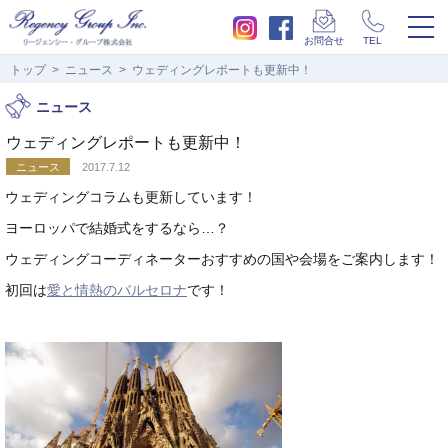
togg
お問合せ
TEL
navi
トップ
ニュース
ウェディングレポートも更新中！
ニュース
ウェディングレポートも更新中！
ニュース
2017.7.12
ウェディングコラムも更新しています！
ヨーロッパで結婚式をするなら…？
ウェディングコーディネーターおすすめの国や会場をご案内します！
初回は
愛と情熱のバルセロナ
です！