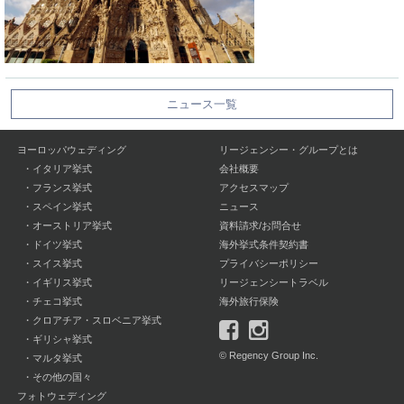
ニュース一覧
ヨーロッパウェディング
リージェンシー・グループとは
・
イタリア挙式
会社概要
・
フランス挙式
アクセスマップ
・
スペイン挙式
ニュース
・
オーストリア挙式
資料請求/お問合せ
・
ドイツ挙式
海外挙式条件契約書
・
スイス挙式
プライバシーポリシー
・
イギリス挙式
リージェンシートラベル
・
チェコ挙式
海外旅行保険
・
クロアチア・スロベニア挙式
・
ギリシャ挙式
© Regency Group Inc.
・
マルタ挙式
・
その他の国々
フォトウェディング